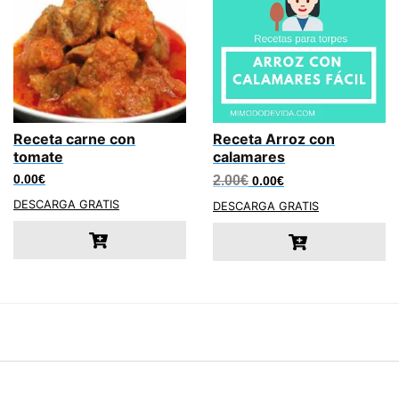
Receta carne con
Receta Arroz con
tomate
calamares
El
El
0.00
€
2.00
€
0.00
€
precio
precio
DESCARGA GRATIS
original
actual
DESCARGA GRATIS
era:
es:
2.00€.
0.00€.