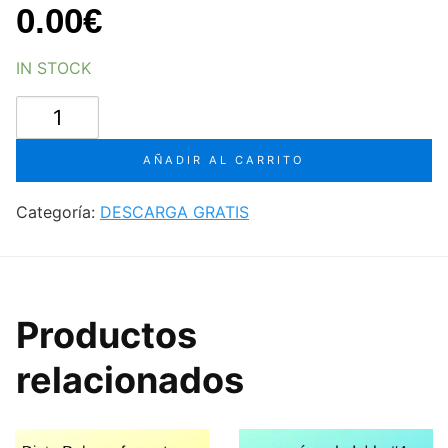
0.00
€
IN STOCK
Estimar
presupuesto
de
AÑADIR AL CARRITO
paneles
solares
Categoría:
DESCARGA GRATIS
cantidad
Productos
relacionados