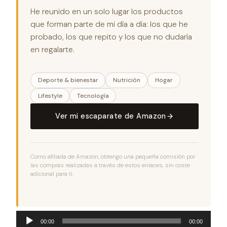
He reunido en un solo lugar los productos
que forman parte de mi día a día: los que he
probado, los que repito y los que no dudaría
en regalarte.
Deporte & bienestar
Nutrición
Hogar
Lifestyle
Tecnología
Ver mi escaparate de Amazon
Como afiliada de Amazon, obtengo una pequeña comisión por
las compras realizadas a través de estos enlaces, sin coste
adicional para ti.
Reproductor
00:00
00:00