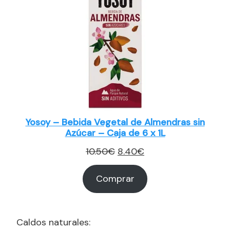
Yosoy – Bebida Vegetal de Almendras sin
Azúcar – Caja de 6 x 1L
El
El
10.50
€
8.40
€
precio
precio
Comprar
original
actual
era:
es:
10.50€.
8.40€.
Caldos naturales: