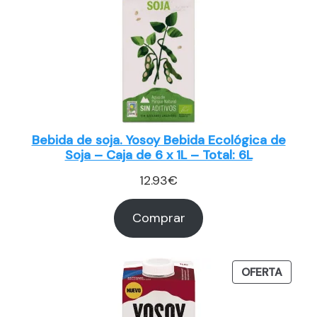
Bebida de soja. Yosoy Bebida Ecológica de
Soja – Caja de 6 x 1L – Total: 6L
12.93
€
Comprar
PROD
OFERTA
EN
OFERT