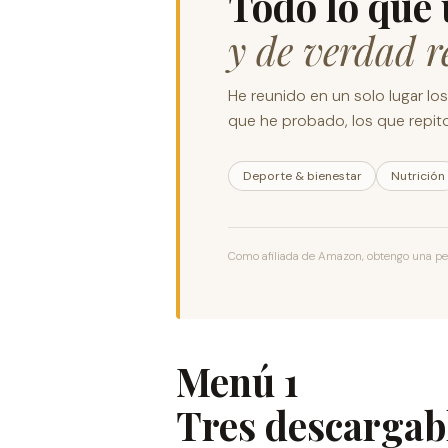
Todo lo que 
y de verdad 
He reunido en un solo lugar lo
que he probado, los que repito
Deporte & bienestar
Nutrición
Como afiliada de Amazon, obtengo una peq
Menú 1
Tres descargab