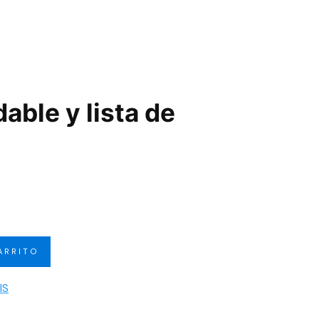
able y lista de
io
al
ARRITO
€.
IS