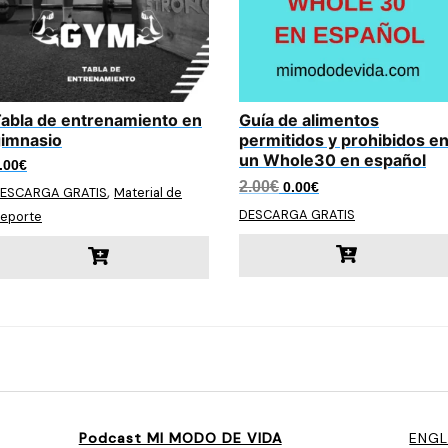
abla de entrenamiento en
Guía de alimentos
imnasio
permitidos y prohibidos e
un Whole30 en español
.00
€
El
El
2.00
€
0.00
€
,
ESCARGA GRATIS
Material de
precio
precio
DESCARGA GRATIS
original
actual
eporte
era:
es:
2.00€.
0.00€.
Podcast MI MODO DE VIDA
ENGL