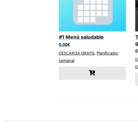
#1 Menú saludable
T
g
0.00
€
0
,
DESCARGA GRATIS
Planificador
D
semanal
D