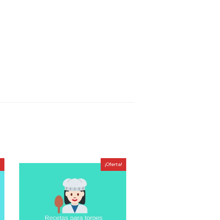
!
¡Oferta!