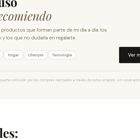
uso
recomiendo
s productos que forman parte de mi día a día: los
 y los que no dudaría en regalarte.
Ver 
Hogar
Lifestyle
Tecnología
ueña comisión por las compras realizadas a través de estos enlaces, sin coste adicio
les: