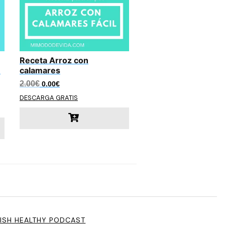
Receta Arroz con
n
calamares
El
El
2.00
€
0.00
€
precio
precio
DESCARGA GRATIS
original
actual
era:
es:
2.00€.
0.00€.
ISH HEALTHY PODCAST