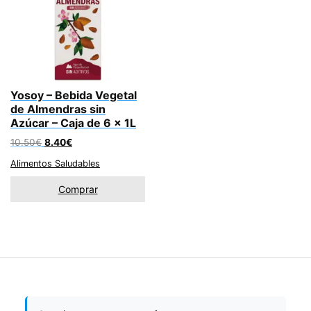
Yosoy – Bebida Vegetal
de Almendras sin
Azúcar – Caja de 6 x 1L
El
El
10.50
€
8.40
€
precio
precio
Alimentos Saludables
original
actual
era:
es:
Comprar
10.50€.
8.40€.