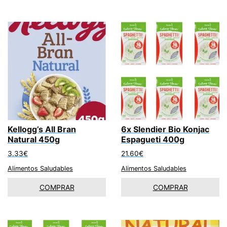
Kellogg’s All Bran
6x Slendier Bio Konjac
Natural 450g
Espagueti 400g
3.33
€
21.60
€
Alimentos Saludables
Alimentos Saludables
COMPRAR
COMPRAR