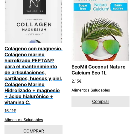
Colágeno con magnesio.
Colágeno marino
hidrolizado PEPTAN®
para el mantenimiento
EcoMil Coconut Nature
de articulaciones,
Calcium Eco 1L
cartílagos, huesos y piel.
2.15
€
Colágeno Marino
Hidrolizado + magnesio
Alimentos Saludables
+ ácido hialurónico +
Comprar
vitamina C.
16.11
€
Alimentos Saludables
COMPRAR