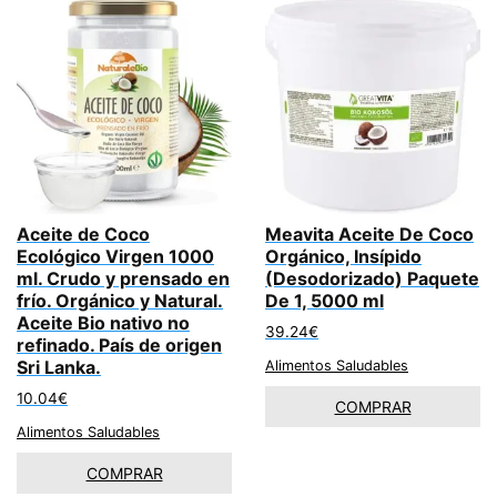
Aceite de Coco
Meavita Aceite De Coco
Ecológico Virgen 1000
Orgánico, Insípido
ml. Crudo y prensado en
(Desodorizado) Paquete
frío. Orgánico y Natural.
De 1, 5000 ml
Aceite Bio nativo no
39.24
€
refinado. País de origen
Sri Lanka.
Alimentos Saludables
10.04
€
COMPRAR
Alimentos Saludables
COMPRAR