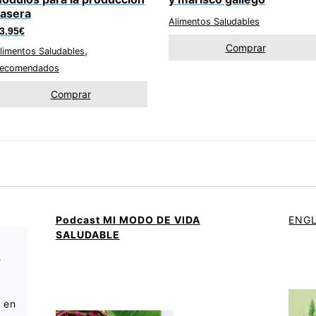
asera
Alimentos Saludables
3.95
€
Comprar
,
limentos Saludables
ecomendados
Comprar
Podcast MI MODO DE VIDA
ENGL
SALUDABLE
e
e
 en