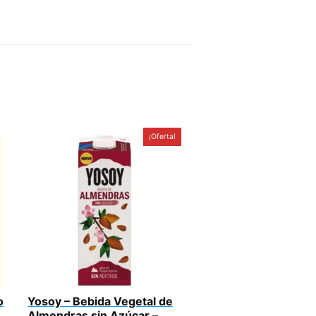
¡Oferta!
o
Yosoy – Bebida Vegetal de
Almendras sin Azúcar –