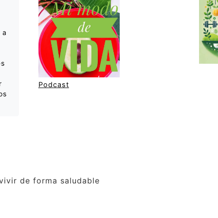
 a
es
r
Podcast
os
ivir de forma saludable