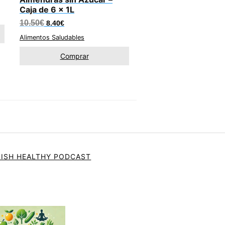
Caja de 6 x 1L
El
El
10.50
€
8.40
€
precio
precio
original
actual
Alimentos Saludables
era:
es:
10.50€.
8.40€.
Comprar
ISH HEALTHY PODCAST