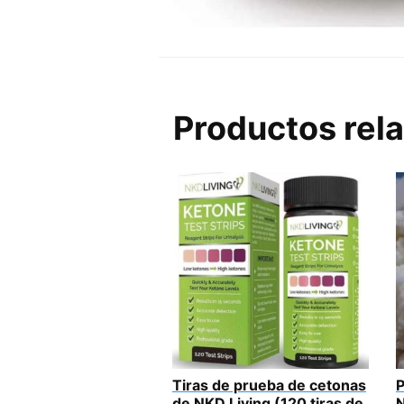
Productos rel
Tiras de prueba de cetonas
P
de NKD Living (120 tiras de
N