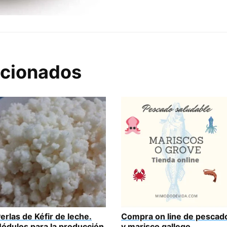
acionados
erlas de Kéfir de leche.
Compra on line de pescad
ódulos para la producción
y marisco gallego