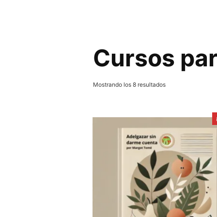
Cursos par
Ordenado
Mostrando los 8 resultados
por
los
últimos