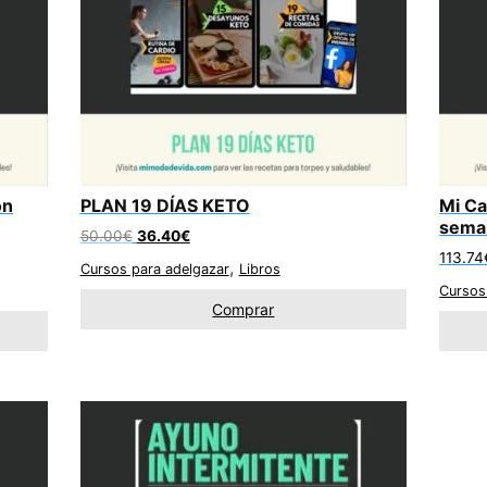
on
PLAN 19 DÍAS KETO
Mi Ca
sema
El
El
50.00
€
36.40
€
precio
precio
113.74
,
Cursos para adelgazar
Libros
original
actual
Cursos
era:
es:
Comprar
50.00€.
36.40€.