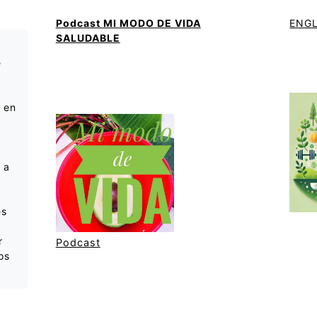
Podcast MI MODO DE VIDA
ENGL
SALUDABLE
e
e
 en
 a
es
r
Podcast
os