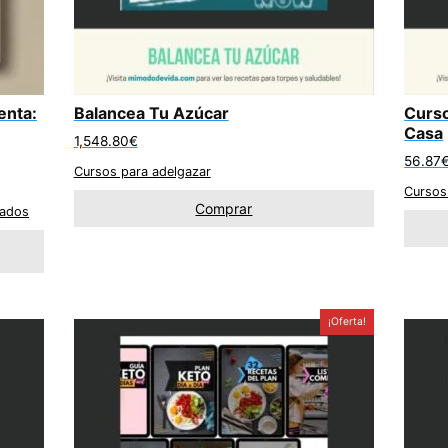
enta:
Balancea Tu Azúcar
Curso
Casa
1,548.80
€
56.87
Cursos para adelgazar
Cursos
Comprar
ados
¡Oferta!