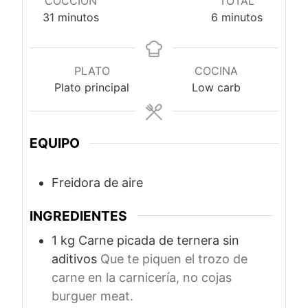
COCCIÓN
TOTAL
minutos
minutos
31
minutos
6
minutos
PLATO
COCINA
Plato principal
Low carb
EQUIPO
Freidora de aire
INGREDIENTES
1
kg
Carne picada de ternera sin
aditivos
Que te piquen el trozo de
carne en la carnicería, no cojas
burguer meat.