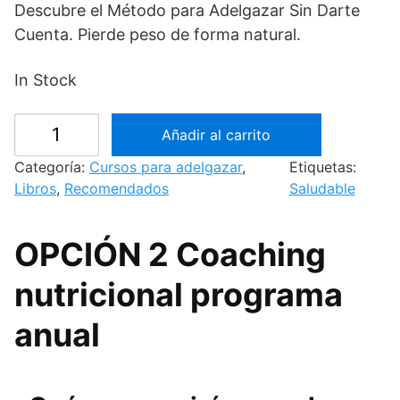
p
p
Descubre el Método para Adelgazar Sin Darte
r
r
Cuenta. Pierde peso de forma natural.
e
e
c
c
In Stock
i
i
o
o
E
o
a
Añadir al carrito
b
r
c
o
Categoría:
Cursos para adelgazar
, 
Etiquetas:
i
t
o
Libros
, 
Recomendados
Saludable
g
u
k
i
a
|
n
l
OPCIÓN 2 Coaching
A
a
e
d
nutricional programa
l
s
e
e
:
l
anual
r
1
g
a
5
a
:
.
z
2
0