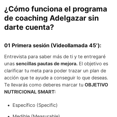
m
i
¿Cómo funciona el programa
m
de coaching Adelgazar sin
o
darte cuenta?
d
o
d
e
01 Primera sesión (Videollamada 45′):
v
Entrevista para saber más de ti y te entregaré
i
d
unas
sencillas pautas de mejora.
El objetivo es
a
clarificar tu meta para poder trazar un plan de
c
acción que te ayude a conseguir lo que deseas.
a
Te llevarás como deberes marcar tu
OBJETIVO
n
NUTRICIONAL SMART:
t
i
Específico (Specific)
d
a
Medible (Measurable)