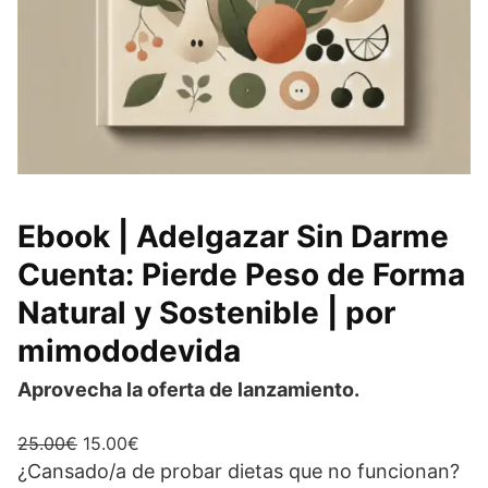
Ebook | Adelgazar Sin Darme
Cuenta: Pierde Peso de Forma
Natural y Sostenible | por
mimododevida
Aprovecha la oferta de lanzamiento.
E
E
25.00
€
15.00
€
l
l
¿Cansado/a de probar dietas que no funcionan?