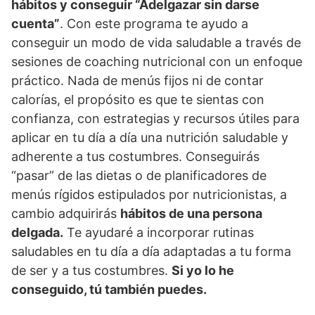
hábitos y conseguir “Adelgazar sin darse
r
cuenta”
. Con este programa te ayudo a
a
conseguir un modo de vida saludable a través de
l
sesiones de coaching nutricional con un enfoque
y
S
práctico. Nada de menús fijos ni de contar
o
calorías, el propósito es que te sientas con
s
confianza, con estrategias y recursos útiles para
t
aplicar en tu día a día una nutrición saludable y
e
adherente a tus costumbres. Conseguirás
n
“pasar” de las dietas o de planificadores de
i
menús rígidos estipulados por nutricionistas, a
b
cambio adquirirás
hábitos de una persona
l
e
delgada.
Te ayudaré a incorporar rutinas
|
saludables en tu día a día adaptadas a tu forma
p
de ser y a tus costumbres.
Si yo lo he
o
conseguido, tú también puedes.
r