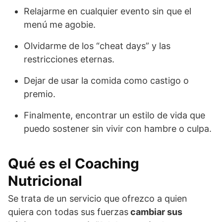
e
Relajarme en cualquier evento sin que el
r
menú me agobie.
d
e
Olvidarme de los “cheat days” y las
P
restricciones eternas.
e
s
Dejar de usar la comida como castigo o
o
premio.
d
e
Finalmente, encontrar un estilo de vida que
F
puedo sostener sin vivir con hambre o culpa.
o
r
m
Qué es el Coaching
a
Nutricional
N
a
Se trata de un servicio que ofrezco a quien
t
quiera con todas sus fuerzas
cambiar sus
u