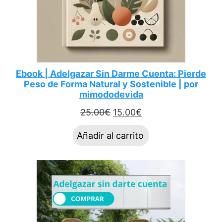
Ebook | Adelgazar Sin Darme Cuenta: Pierde
Peso de Forma Natural y Sostenible | por
mimododevida
El
El
25.00
€
15.00
€
precio
precio
Añadir al carrito
original
actual
era:
es:
25.00€.
15.00€.