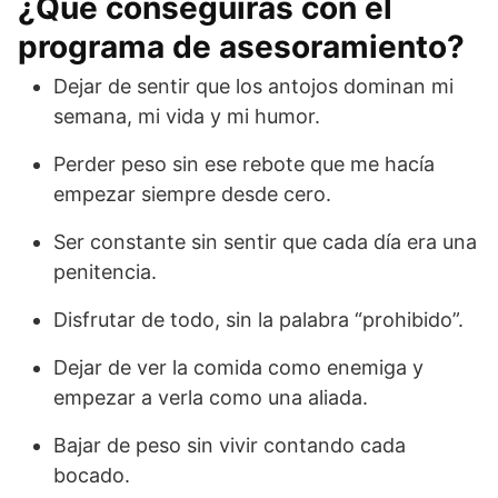
¿Qué conseguirás con el
a
5
0
r
programa de asesoramiento?
.
€
S
0
.
i
Dejar de sentir que los antojos dominan mi
0
n
semana, mi vida y mi humor.
€
D
.
a
Perder peso sin ese rebote que me hacía
r
empezar siempre desde cero.
m
Ser constante sin sentir que cada día era una
e
C
penitencia.
u
Disfrutar de todo, sin la palabra “prohibido”.
e
n
Dejar de ver la comida como enemiga y
t
empezar a verla como una aliada.
a
:
Bajar de peso sin vivir contando cada
P
bocado.
i