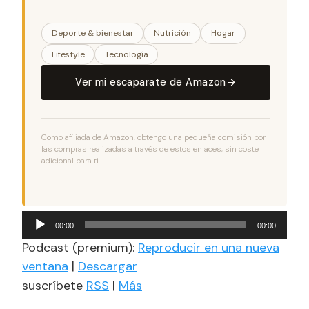
Deporte & bienestar
Nutrición
Hogar
Lifestyle
Tecnología
Ver mi escaparate de Amazon
Como afiliada de Amazon, obtengo una pequeña comisión por
las compras realizadas a través de estos enlaces, sin coste
adicional para ti.
Reproductor
00:00
00:00
de
Podcast (premium):
Reproducir en una nueva
audio
ventana
|
Descargar
suscríbete
RSS
|
Más