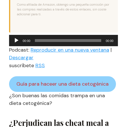
Como afiliada de Amazon, obtengo una pequeña comisión por
las compras realizadas a través de estos enlaces, sin coste
adicional para ti.
Reproductor
00:00
00:00
de
Podcast:
Reproducir en una nueva ventana
|
audio
Descargar
suscríbete
RSS
Guía para haceer una dieta cetogénica
¿Son buenas las comidas trampa en una
dieta cetogénica?
¿Perjudican las cheat meal a