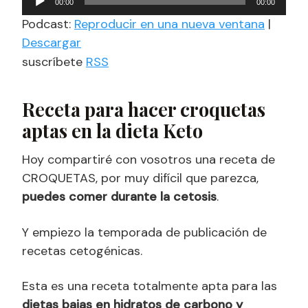
00:00
00:00
de
Podcast:
Reproducir en una nueva ventana
|
audio
Descargar
suscríbete
RSS
Receta para hacer croquetas
aptas en la dieta Keto
Hoy compartiré con vosotros una receta de
CROQUETAS, por muy difícil que parezca,
puedes comer durante la cetosis
.
Y empiezo la temporada de publicación de
recetas cetogénicas.
Esta es una receta totalmente apta para las
dietas bajas en hidratos de carbono y