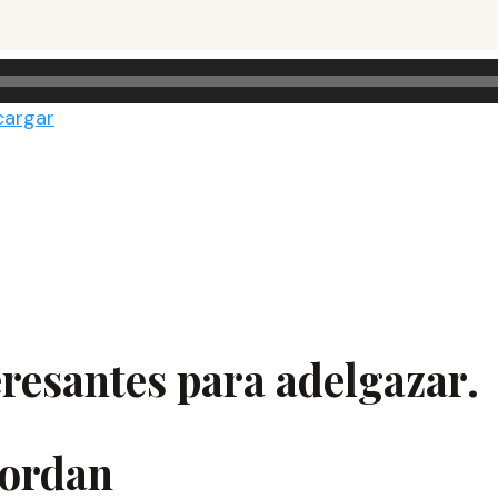
cargar
eresantes para
adelgazar
.
ordan