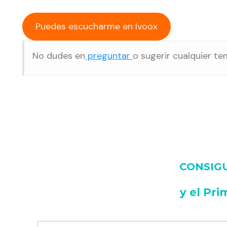
Puedes escucharme en Ivoox
No dudes en
preguntar
o sugerir cualquier te
CONSIGUE
y
el Pri