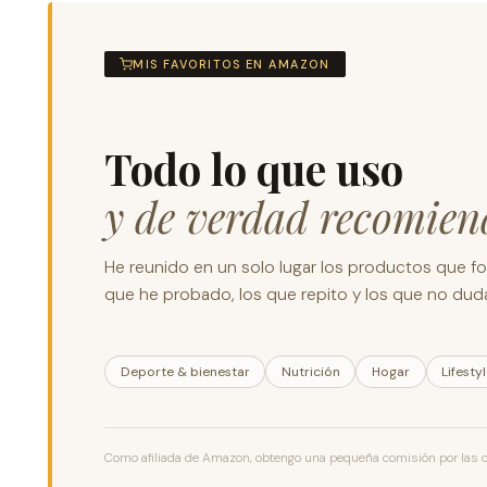
MIS FAVORITOS EN AMAZON
Todo lo que uso
y de verdad recomien
He reunido en un solo lugar los productos que for
que he probado, los que repito y los que no dudar
Deporte & bienestar
Nutrición
Hogar
Lifesty
Como afiliada de Amazon, obtengo una pequeña comisión por las com