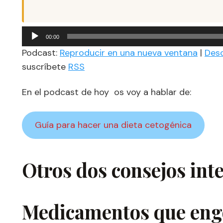
Reproductor
00:00
de
Podcast:
Reproducir en una nueva ventana
|
Des
audio
suscríbete
RSS
En el podcast de hoy os voy a hablar de:
Guía para hacer una dieta cetogénica
Otros dos consejos int
Medicamentos que
eng