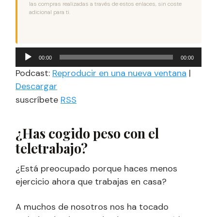
las compras realizadas a través de estos enlaces, sin coste
adicional para ti.
Reproductor
00:00
00:00
de
Podcast:
Reproducir en una nueva ventana
|
audio
Descargar
suscríbete
RSS
¿Has cogido peso con el
teletrabajo?
¿Está preocupado porque haces menos
ejercicio ahora que trabajas en casa?
A muchos de nosotros nos ha tocado