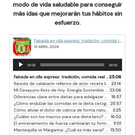
modo de vida saludable para conseguir
más idas que mejorarán tus hábitos sin
esfuerzo.
Fabada en olla express: tradición, comida real y rapidez en la cocina
13 ABRIL, 2026
Reproductor
00:00
00:00
de
audio
Fabada en olla express: tradición, comida real y rapidez en la cocina
25:06
Raviolis de calabacín rellenos de atún: receta ligera y muy fácil
23:14
Mi Desayuno Keto de Hoy: Energía Sostenible y Cómo Variar tu Menú Diario
23:06
Diferencias clave entre dietas para adelgazar y muscular
18:57
— 1
¿Cómo endulzar las comidas en la dieta cetogénica? Guía de los mejores endulzantes Keto
25:57
Cómo aliviar el dolor de ciática de forma natural y eficaz
3:25
— 1
¿Cuáles son los macros para una dieta keto?
16:02
— 9 FEBRERO, 20
El entrenamiento de fuerza cambiarán tu forma de ver el ejercicio
11:01
Mantequilla vs Margarina: ¿Cuál es más sana?
15:50
— 19 ENERO, 202