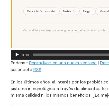
Deporte & bienestar
Nutrición
Hogar
Lifesty
Como afiliada de Amazon, obtengo una pequeña comisión por las com
Reproductor
00:00
de
Podcast:
Reproducir en una nueva ventana
|
Des
audio
suscríbete
RSS
En los últimos años, el interés por los probióti
sistema inmunológico a través de alimentos fer
misma calidad ni los mismos beneficios. ¿La mejo