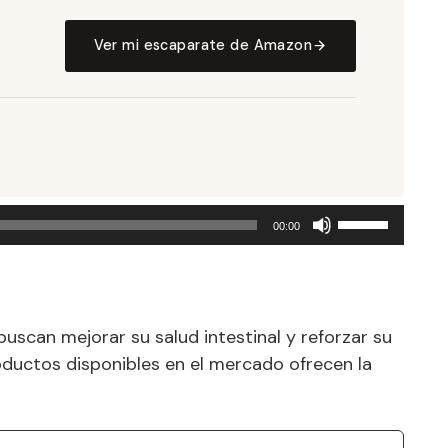
Ver mi escaparate de Amazon
Utiliza
00:00
las
teclas
de
flecha
uscan mejorar su salud intestinal y reforzar su
arriba/abajo
para
oductos disponibles en el mercado ofrecen la
aumentar
o
disminuir