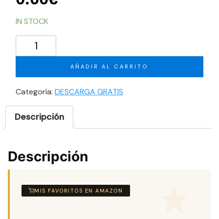
IN STOCK
Seis
recetas
con
AÑADIR AL CARRITO
Kéfir
de
Categoría:
DESCARGA GRATIS
leche
cantidad
Descripción
Descripción
MIS FAVORITOS EN AMAZON