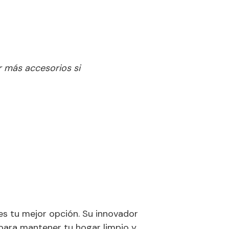
r más accesorios si
es tu mejor opción. Su innovador
 para mantener tu hogar limpio y