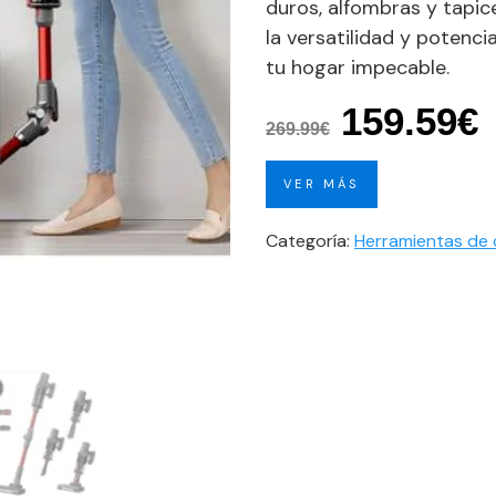
duros, alfombras y tapice
la versatilidad y potenc
tu hogar impecable.
El
E
159.59
€
269.99
€
precio
VER MÁS
original
a
era:
e
Categoría:
Herramientas de 
269.99€.
1