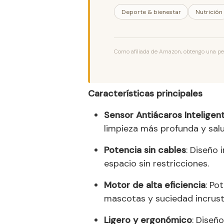
Deporte & bienestar
Nutrición
Como afiliada de Amazon, obtengo una peq
Características principales
Sensor Antiácaros Inteligen
limpieza más profunda y salu
Potencia sin cables
: Diseño 
espacio sin restricciones.
Motor de alta eficiencia
: Po
mascotas y suciedad incrust
Ligero y ergonómico
: Diseñ