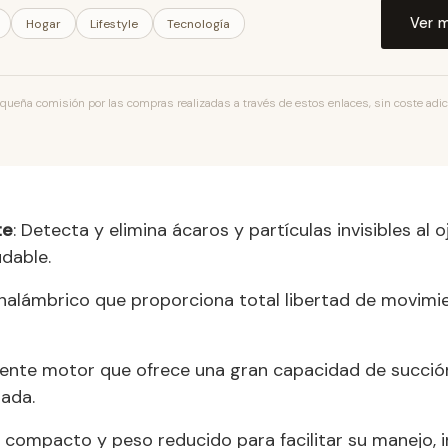
Ver 
Hogar
Lifestyle
Tecnología
ueña comisión por las compras realizadas a través de estos enlaces, sin coste adicio
te
: Detecta y elimina ácaros y partículas invisibles a
dable.
inalámbrico que proporciona total libertad de movimien
tente motor que ofrece una gran capacidad de succión
ada.
o compacto y peso reducido para facilitar su manejo, 