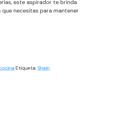
rías, este aspirador te brinda
ia que necesitas para mantener
l
precio
ctual
s:
cocina
Etiqueta:
Shein
59.59€.