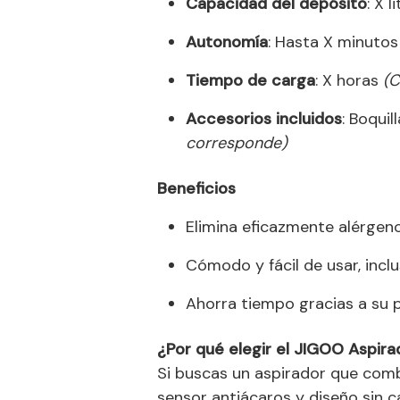
Capacidad del depósito
: X l
Autonomía
: Hasta X minuto
Tiempo de carga
: X horas
(C
Accesorios incluidos
: Boquil
corresponde)
Beneficios
Elimina eficazmente alérgenos
Cómodo y fácil de usar, inclu
Ahorra tiempo gracias a su 
¿Por qué elegir el JIGOO Aspir
Si buscas un aspirador que combi
sensor antiácaros y diseño sin 