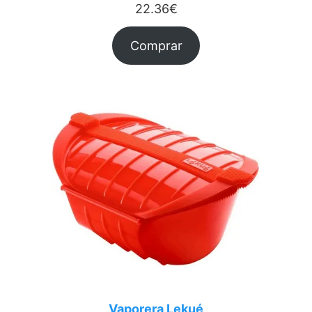
22.36
€
Comprar
Vaporera Lekué