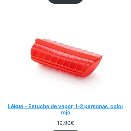
Lékué – Estuche de vapor, 1-2 personas, color
rojo
19.90
€