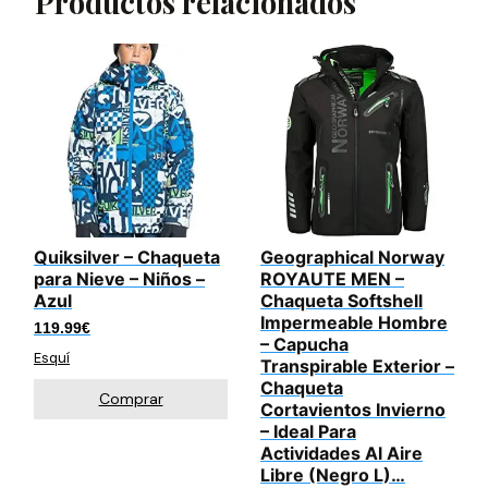
Productos relacionados
Quiksilver – Chaqueta
Geographical Norway
para Nieve – Niños –
ROYAUTE MEN –
Azul
Chaqueta Softshell
Impermeable Hombre
119.99
€
– Capucha
Esquí
Transpirable Exterior –
Chaqueta
Comprar
Cortavientos Invierno
– Ideal Para
Actividades Al Aire
Libre (Negro L)…