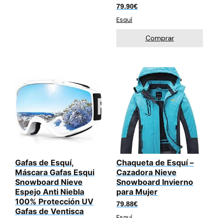
79.90
€
Esquí
Comprar
Gafas de Esquí,
Chaqueta de Esquí –
Máscara Gafas Esqui
Cazadora Nieve
Snowboard Nieve
Snowboard Invierno
Espejo Anti Niebla
para Mujer
100% Protección UV
79.88
€
Gafas de Ventisca
Esquí