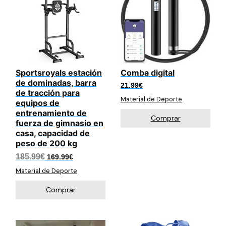
Sportsroyals estación
Comba digital
de dominadas, barra
21.99
€
de tracción para
Material de Deporte
equipos de
entrenamiento de
Comprar
fuerza de gimnasio en
casa, capacidad de
peso de 200 kg
El
El
185.99
€
169.99
€
precio
precio
Material de Deporte
original
actual
era:
es:
185.99€.
169.99€.
Comprar