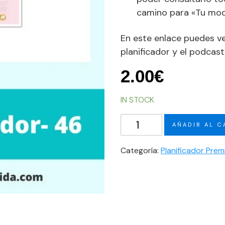
camino para «Tu mod
En este enlace puedes v
planificador y el podcas
2.00
€
IN STOCK
Planificador-
AÑADIR AL C
46
cantidad
Categoría:
Planificador Pre