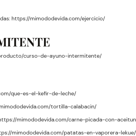
idas: https://mimododevida.com/ejercicio/
MITENTE
producto/curso-de-ayuno-intermitente/
.com/que-es-el-kefir-de-leche/
://mimododevida.com/tortilla-calabacin/
: https://mimododevida.com/carne-picada-con-aceitun
 https://mimododevida.com/patatas-en-vaporera-lekue/