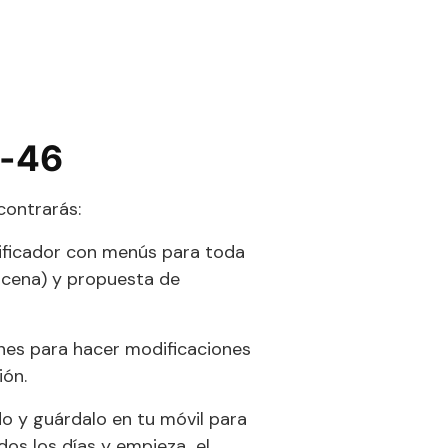
r-46
contrarás:
ificador con menús para toda
 cena) y propuesta de
nes para hacer modificaciones
ión.
o y guárdalo en tu móvil para
dos los días y empieza el