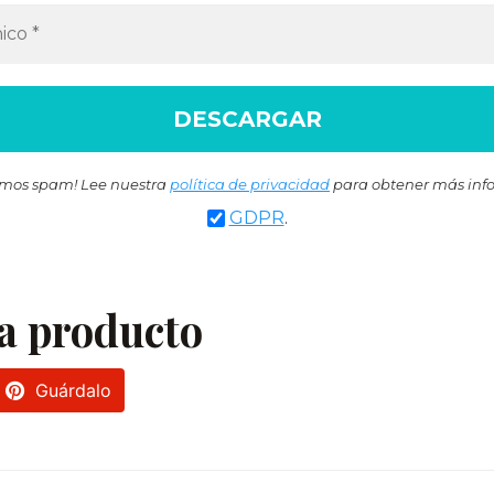
mos spam! Lee nuestra
política de privacidad
para obtener más inf
GDPR
.
a producto
Guárdalo