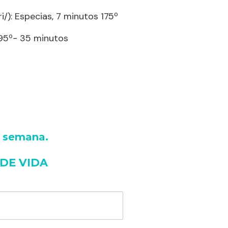
/): Especias, 7 minutos 175º
195º- 35 minutos
a semana
.
 DE VIDA