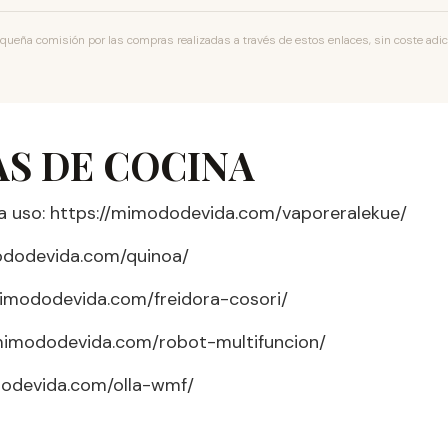
ueña comisión por las compras realizadas a través de estos enlaces, sin coste adicio
S DE COCINA
a uso: https://mimododevida.com/vaporeralekue/
mododevida.com/quinoa/
/mimododevida.com/freidora-cosori/
/mimododevida.com/robot-multifuncion/
ododevida.com/olla-wmf/