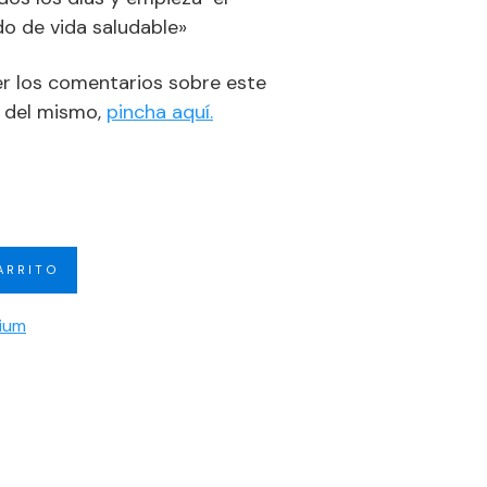
o de vida saludable»
er los comentarios sobre este
t del mismo,
pincha aquí.
ARRITO
mium