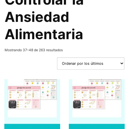
Ansiedad
Alimentaria
Ordenado
Mostrando 37–48 de 263 resultados
por
los
últimos