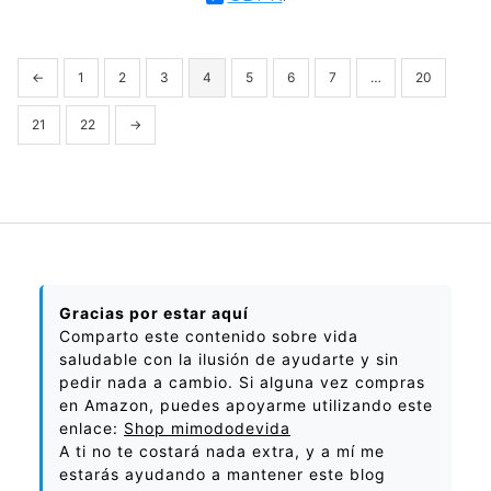
←
1
2
3
4
5
6
7
…
20
21
22
→
Gracias por estar aquí
Comparto este contenido sobre vida
saludable con la ilusión de ayudarte y sin
pedir nada a cambio. Si alguna vez compras
en Amazon, puedes apoyarme utilizando este
enlace:
Shop mimododevida
A ti no te costará nada extra, y a mí me
estarás ayudando a mantener este blog