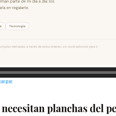
man parte de mi día a día: los
ía en regalarte.
le
Tecnología
pras realizadas a través de estos enlaces, sin coste adicional para ti.
cargar
e necesitan planchas del pe