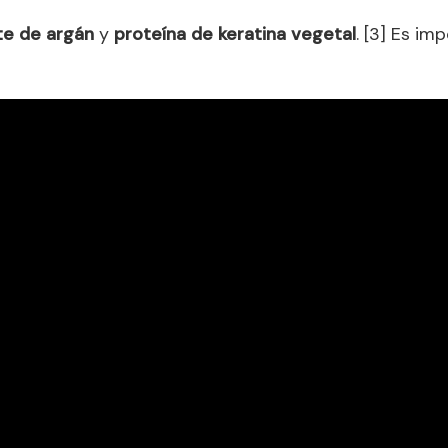
te de argán
y
proteína de keratina vegetal
. [3] Es i