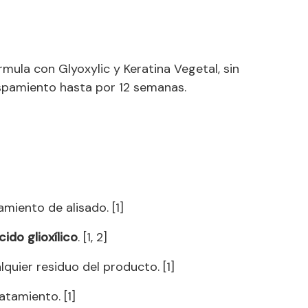
o
disminuir
el
volumen.
rmula con Glyoxylic y Keratina Vegetal, sin
ncrespamiento hasta por 12 semanas.
miento de alisado. [1]
cido glioxílico
. [1, 2]
quier residuo del producto. [1]
atamiento. [1]