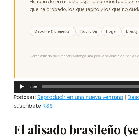
He reunido en un solo lugar los productos que for
que he probado, los que repito y los que no dudar
Deporte & bienestar
Nutrición
Hogar
Lifesty
Como afiliada de Amazon, obtengo una pequeña comisión por las com
Reproductor
00:00
de
Podcast:
Reproducir en una nueva ventana
|
Des
audio
suscríbete
RSS
El alisado brasileño (s