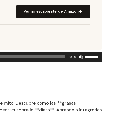
Ver mi escaparate de Amazon
Utiliza
00:00
las
teclas
de
flecha
arriba/abajo
para
aumentar
e mito. Descubre cómo las **grasas
o
disminuir
ectiva sobre la **dieta**. Aprende a integrarlas