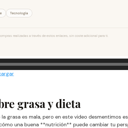
le
Tecnología
pras realizadas a través de estos enlaces, sin coste adicional para ti.
cargar
bre grasa y dieta
la grasa es mala, pero en este video desmentimos es
 cómo una buena **nutrición** puede cambiar tu persp