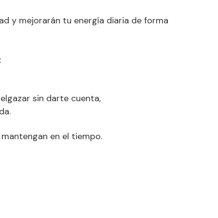
el
volumen.
ad y mejorarán tu energía diaria de forma
:
elgazar sin darte cuenta,
da.
e mantengan en el tiempo.