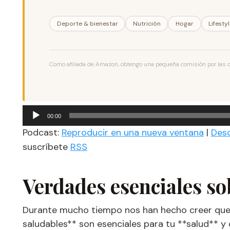
Deporte & bienestar
Nutrición
Hogar
Lifesty
Como afiliada de Amazon, obtengo una pequeña comisión por las com
Reproductor
00:00
de
Podcast:
Reproducir en una nueva ventana
|
Des
audio
suscríbete
RSS
Verdades esenciales so
Durante mucho tiempo nos han hecho creer que 
saludables** son esenciales para tu **salud** y