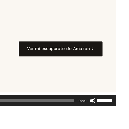
Ver mi escaparate de Amazon
Utiliza
00:00
las
teclas
de
flecha