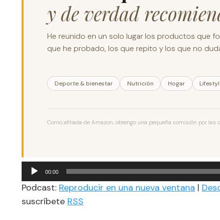
y de verdad recomien
He reunido en un solo lugar los productos que for
que he probado, los que repito y los que no dudar
Deporte & bienestar
Nutrición
Hogar
Lifesty
Como afiliada de Amazon, obtengo una pequeña comisión por las com
Reproductor
00:00
de
Podcast:
Reproducir en una nueva ventana
|
Des
audio
suscríbete
RSS