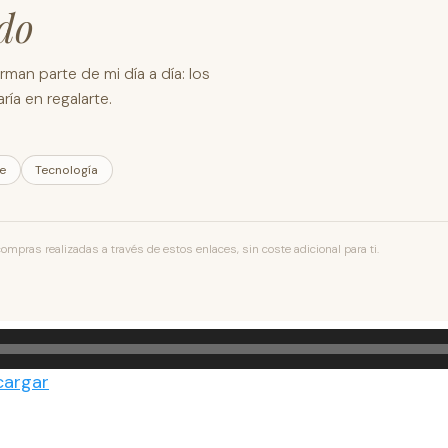
do
man parte de mi día a día: los
ía en regalarte.
le
Tecnología
pras realizadas a través de estos enlaces, sin coste adicional para ti.
cargar