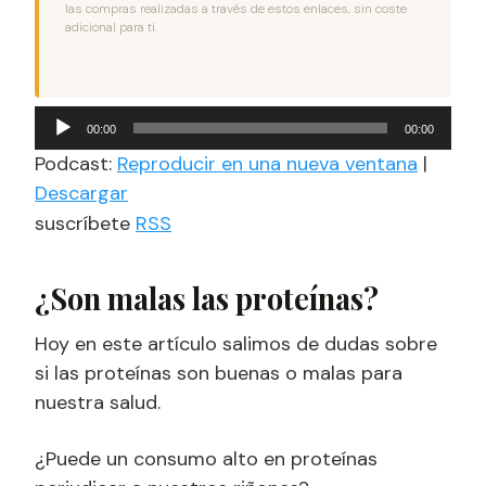
las compras realizadas a través de estos enlaces, sin coste
adicional para ti.
Reproductor
00:00
00:00
de
Podcast:
Reproducir en una nueva ventana
|
audio
Descargar
suscríbete
RSS
¿Son malas las proteínas?
Hoy en este artículo salimos de dudas sobre
si las proteínas son buenas o malas para
nuestra salud.
¿Puede un consumo alto en proteínas