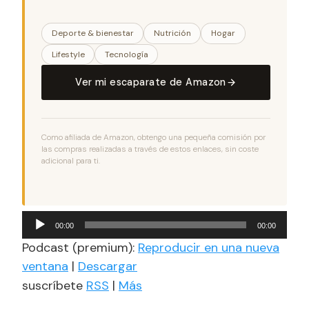
Deporte & bienestar
Nutrición
Hogar
Lifestyle
Tecnología
Ver mi escaparate de Amazon
Como afiliada de Amazon, obtengo una pequeña comisión por
las compras realizadas a través de estos enlaces, sin coste
adicional para ti.
Reproductor
00:00
00:00
de
Podcast (premium):
Reproducir en una nueva
audio
ventana
|
Descargar
suscríbete
RSS
|
Más