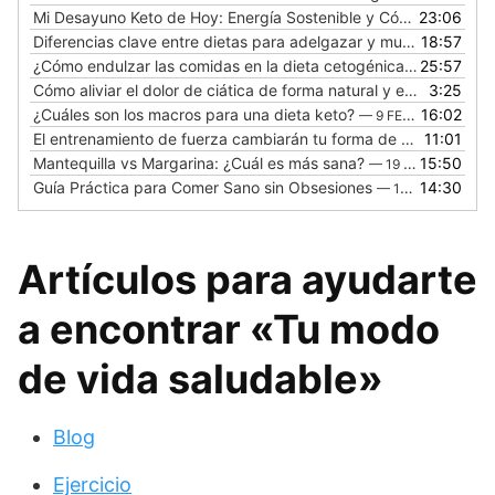
Mi Desayuno Keto de Hoy: Energía Sostenible y Cómo Variar tu Menú Diario
23:06
Diferencias clave entre dietas para adelgazar y muscular
18:57
— 16 M
¿Cómo endulzar las comidas en la dieta cetogénica? Guía de los mejores endulzantes Keto
25:57
Cómo aliviar el dolor de ciática de forma natural y eficaz
3:25
— 16 F
¿Cuáles son los macros para una dieta keto?
16:02
— 9 FEBRERO, 2026
El entrenamiento de fuerza cambiarán tu forma de ver el ejercicio
11:01
Mantequilla vs Margarina: ¿Cuál es más sana?
15:50
— 19 ENERO, 2026
Guía Práctica para Comer Sano sin Obsesiones
14:30
— 12 ENERO, 2026
Artículos para ayudarte
a encontrar «Tu modo
de vida saludable»
Blog
Ejercicio