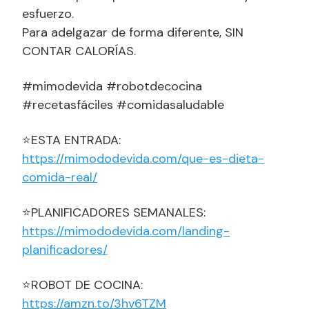
esfuerzo.
Para adelgazar de forma diferente, SIN
CONTAR CALORÍAS.
#mimodevida #robotdecocina
#recetasfáciles #comidasaludable
⭐ESTA ENTRADA:
https://mimododevida.com/que-es-dieta-
comida-real/
⭐PLANIFICADORES SEMANALES:
https://mimododevida.com/landing-
planificadores/
⭐ROBOT DE COCINA:
https://amzn.to/3hv6TZM