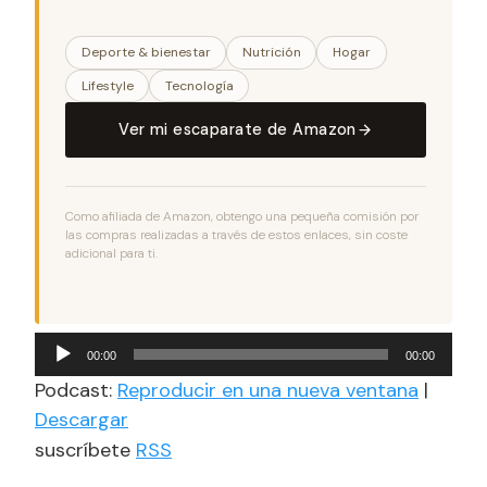
Deporte & bienestar
Nutrición
Hogar
Lifestyle
Tecnología
Ver mi escaparate de Amazon
Como afiliada de Amazon, obtengo una pequeña comisión por
las compras realizadas a través de estos enlaces, sin coste
adicional para ti.
Reproductor
00:00
00:00
de
Podcast:
Reproducir en una nueva ventana
|
audio
Descargar
suscríbete
RSS