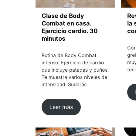
Clase de Body
Re
Combat en casa.
la
Ejercicio cardio. 30
co
minutos
Cóm
gre
Rutina de Body Combat
muy
intenso, Ejercicio de cardio
ten
que incluye patadas y puños.
Te muestra varios niveles de
intensidad. Sudarás
Leer más