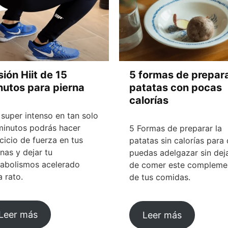
ión Hiit de 15
5 formas de prepar
nutos para pierna
patatas con pocas
calorías
t super intenso en tan solo
minutos podrás hacer
5 Formas de preparar la
rcicio de fuerza en tus
patatas sin calorías para
rnas y dejar tu
puedas adelgazar sin dej
abolismos acelerado
de comer este compleme
a rato.
de tus comidas.
Leer más
Leer más