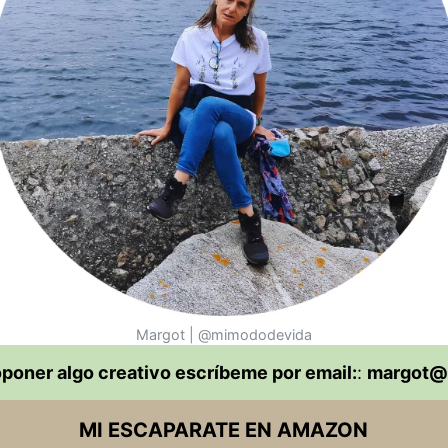
Margot | @mimododevida
oponer algo creativo escríbeme por email:
:
margot@
MI ESCAPARATE EN AMAZON