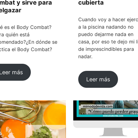
mbat y sirve para
cubierta
elgazar
Cuando voy a hacer ejerc
a la piscina nadando no
é es el Body Combat?
puedo dejarme nada en
ra quién está
casa, por eso te dejo mi l
omendado?¿En dónde se
de imprescindibles para
ctica el Body Combat?
nadar.
Leer más
Leer más