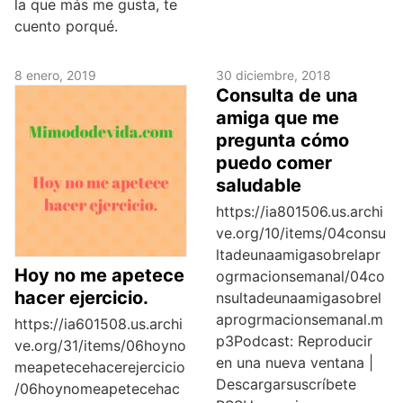
la que más me gusta, te
cuento porqué.
8 enero, 2019
30 diciembre, 2018
Consulta de una
amiga que me
pregunta cómo
puedo comer
saludable
https://ia801506.us.archi
ve.org/10/items/04consu
ltadeunaamigasobrelapr
Hoy no me apetece
ogrmacionsemanal/04co
hacer ejercicio.
nsultadeunaamigasobrel
aprogrmacionsemanal.m
https://ia601508.us.archi
p3Podcast: Reproducir
ve.org/31/items/06hoyno
en una nueva ventana |
meapetecehacerejercicio
Descargarsuscríbete
/06hoynomeapetecehac